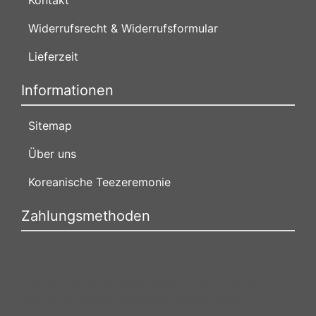
Widerrufsrecht & Widerrufsformular
Lieferzeit
Informationen
Sitemap
Über uns
Koreanische Teezeremonie
Zahlungsmethoden
Die Box kann unter bootstrap4/boxes/box_miscellaneous.html
verändert werden. Die Sprachvariablen befinden sich in der
Datei bootstrap4/lang/german/lang_german.custom.