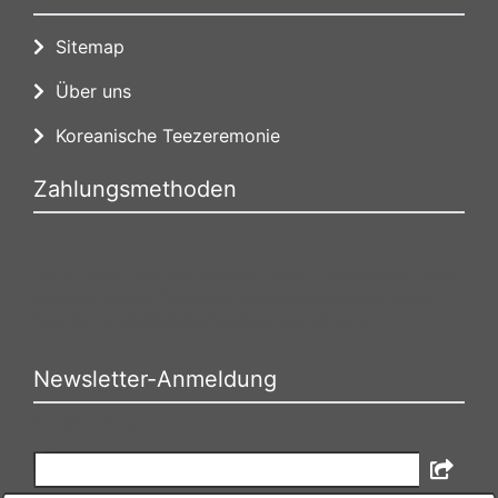
Sitemap
Über uns
Koreanische Teezeremonie
Zahlungsmethoden
Die Box kann unter bootstrap4/boxes/box_miscellaneous.html
verändert werden. Die Sprachvariablen befinden sich in der
Datei bootstrap4/lang/german/lang_german.custom.
Newsletter-Anmeldung
E-Mail-Adresse: